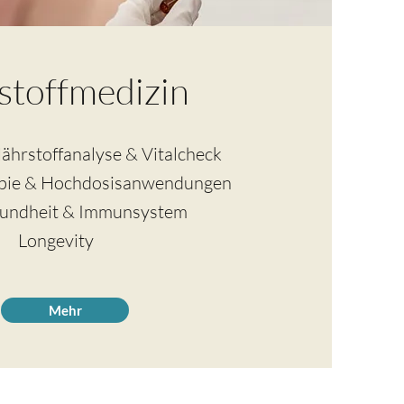
lstoffmedizin
Nährstoffanalyse & Vitalcheck
apie & Hochdosisanwendungen
undheit & Immunsystem
Longevity
Mehr