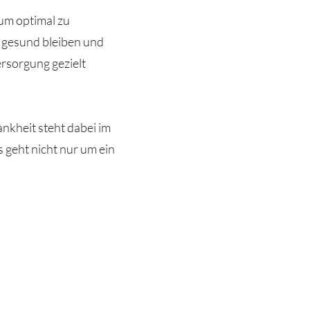
 um optimal zu
 gesund bleiben und
ersorgung gezielt
ankheit steht dabei im
 geht nicht nur um ein