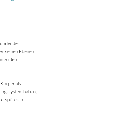
ründer der
len seinen Ebenen
in zu den
 Körper als
ungssystem haben,
 erspüre ich