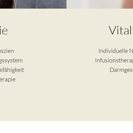
ie
Vita
szien
Individuelle 
gssystem
Infusionsther
fähigkeit
Darmges
erapie