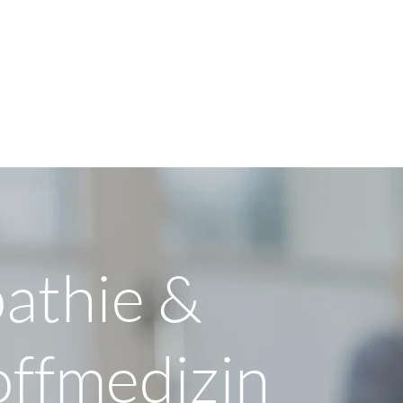
athie &
offmedizin