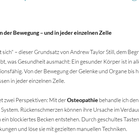
n der Bewegung – und in jeder einzelnen Zelle
gt sich" – dieser Grundsatz von Andrew Taylor Still, dem Beg
bt, was Gesundheit ausmacht: Ein gesunder Körper ist in al
tionsfähig. Von der Bewegung der Gelenke und Organe bis h
en in jeder einzelnen Zelle.
t zwei Perspektiven: Mit der
Osteopathie
behandle ich den
ystem. Rückenschmerzen können ihre Ursache im Verdau
in blockiertes Becken entstehen. Durch geschultes Tasten
ngen und löse sie mit gezielten manuellen Techniken.