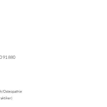
0 91 880
ik/Osteopathie
aktiker)