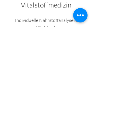
Vitalstoffmedizin
Individuelle Nährstoffanalyse &
Vitalcheck
Infusionstherapie &
Hochdosisanwendungen
Darmgesundheit &
Immunsystem
Longevity
Mehr